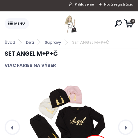
Prihlásenie
Nová registrácia
0
Úvod
Deti
Súpravy
SET ANGEL M+P+Č
SET ANGEL M+P+Č
VIAC FARIEB NA VÝBER