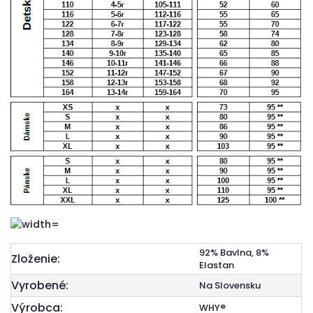
92% Bavlna, 8%
Zloženie:
Elastan
Vyrobené:
Na Slovensku
Výrobca:
WHY®