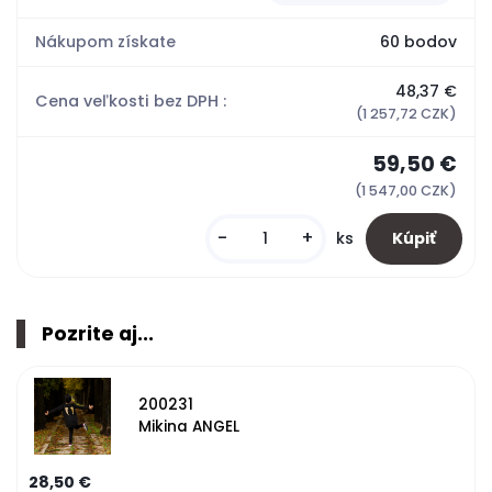
Nákupom získate
60 bodov
48,37 €
Cena veľkosti bez DPH :
(1 257,72 CZK)
59,50 €
(1 547,00 CZK)
-
+
ks
Pozrite aj...
200231
Mikina ANGEL
28,50 €