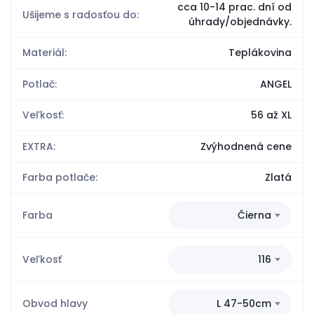
cca 10-14 prac. dní od
Ušijeme s radosťou do:
úhrady/objednávky.
Materiál:
Teplákovina
Potlač:
ANGEL
Veľkosť:
56 až XL
EXTRA:
Zvýhodnená cene
Farba potlače:
Zlatá
Farba
Čierna
Veľkosť
116
Obvod hlavy
L 47-50cm