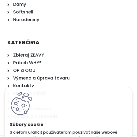
Dámy
Softshell
Narodeniny
KATEGÓRIA
Zbieraj ZĽAVY
Príbeh WHY®
OP a OOU
Výmena a úprava tovaru
Kontakty
Pravidlá súťaží
INFO
Doprava zdarma
Otázky a odpovede
Blog
S cieľom uľahčiť používateľom používať naše webové