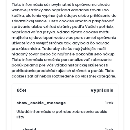
Tieto informácie sú nevyhnutné k správnemu chodu
webovej stránky ako napríklad vkladanie tovaru do
košíka, uloženie vyplnených údajov alebo prihlásenie do
zákazníckej sekcie.
Tieto cookies umožnia prispôsobiť
správanie alebo vzhľad stránky podľa Vašich potrieb,
napríklad voľba jazyka.
Vďaka týmto cookies môžu
majitelia aj developeri webu viac porozumieť správaniu
užívateľov a vyvijať stránku tak, aby bola čo najviac
prozákaznícka. Teda aby ste čo najrýchlejšie našli
hľadaný tovar alebo čo najľahšie dokončili jeho nákup.
Tieto informácie umožnia personalizovať zobrazenie
ponúk priamo pre Vás vďaka historickej skúsenosti
prehliadania predchádzajúcich stránok a ponúk.
Tieto
cookies zatiaľ neboli roztriedené do vlastnej kategórie.
Účel
Vypršanie
show_cookie_message
1 rok
Ukladá informácie o potrebe zobrazenia cookie
lišty
__zlcmid
1 rok