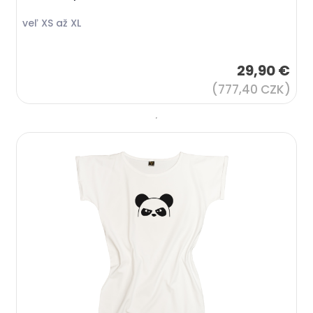
veľ XS až XL
29,90 €
(777,40 CZK)