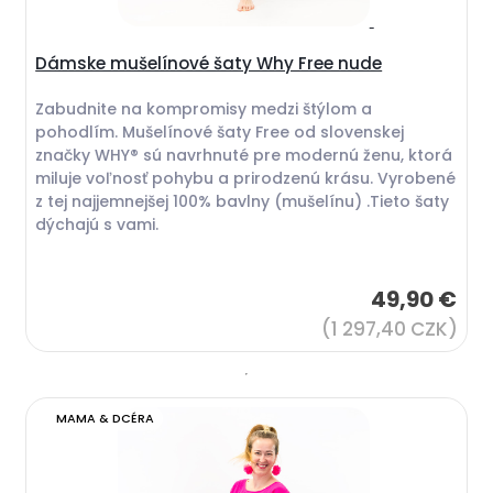
Dámske mušelínové šaty Why Free nude
Zabudnite na kompromisy medzi štýlom a
pohodlím. Mušelínové šaty Free od slovenskej
značky WHY® sú navrhnuté pre modernú ženu, ktorá
miluje voľnosť pohybu a prirodzenú krásu. Vyrobené
z tej najjemnejšej 100% bavlny (mušelínu) .Tieto šaty
dýchajú s vami.
49,90 €
(1 297,40 CZK)
MAMA & DCÉRA