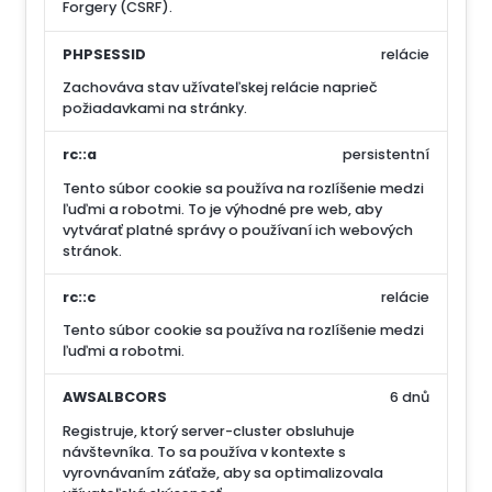
Forgery (CSRF).
PHPSESSID
relácie
Zachováva stav užívateľskej relácie naprieč
požiadavkami na stránky.
rc::a
persistentní
Tento súbor cookie sa používa na rozlíšenie medzi
ľuďmi a robotmi. To je výhodné pre web, aby
vytvárať platné správy o používaní ich webových
stránok.
rc::c
relácie
Tento súbor cookie sa používa na rozlíšenie medzi
ľuďmi a robotmi.
AWSALBCORS
6 dnů
Registruje, ktorý server-cluster obsluhuje
návštevníka. To sa používa v kontexte s
vyrovnávaním záťaže, aby sa optimalizovala