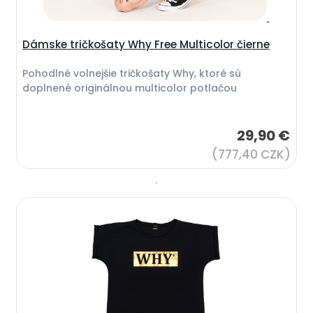
Dámske tričkošaty Why Free Multicolor čierne
Pohodlné volnejšie tričkošaty Why, ktoré sú
doplnené originálnou multicolor potlačou
29,90 €
(777,40 CZK)