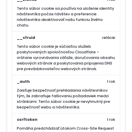
Tento súbor cookie sa používa na uloženie identity
návštevníka počas návštev a preferencie
návštevníka deaktivovať našu funkciu živého
chatu.
__cfruid
relácie
Tento súbor cookie je súčasťou služieb
poskytovaných spoločnosťou Cloudflare –
vrátane vyrovnávania záťaže, doručovania obsahu
webových stránok a poskytovania pripojenia DNS
pre prevádzkovateľov webových stránok.
_auth
1 rok
Zaisťuje bezpečnosť prehliadania návštevníkov
tým, že zabraňuje falšovaniu požiadaviek medzi
stránkami. Tento súbor cookie je nevyhnutný pre
bezpečnosť webu a návštevníka.
csrftoken
1 rok
Pomáha predchádzať útokom Cross-Site Request