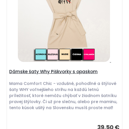
Dámske šaty Why Piškvorky s opaskom
Mama Comfort Chic - vzdušné, pohodlné a štýlové
šaty WHY voľnejšieho strihu na každú letnú
príležitosť, ktoré nemôžu chýbať v žiadnom šatníku
pravej štýlovky. Či už pre slečnu, alebo pre maminu,
tento kúsok ušitý na Slovensku musíš proste mať!
39,50 €