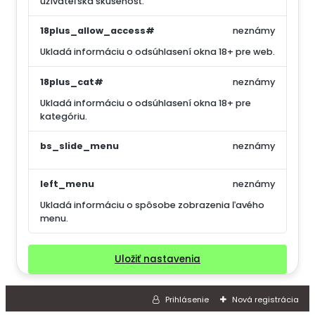
užívateľská skúsenosť.
18plus_allow_access#
neznámy
Ukladá informáciu o odsúhlasení okna 18+ pre web.
18plus_cat#
neznámy
Ukladá informáciu o odsúhlasení okna 18+ pre
kategóriu.
bs_slide_menu
neznámy
left_menu
neznámy
Ukladá informáciu o spôsobe zobrazenia ľavého
menu.
Uložiť nastavenia
Prihlásenie
Nová registrácia