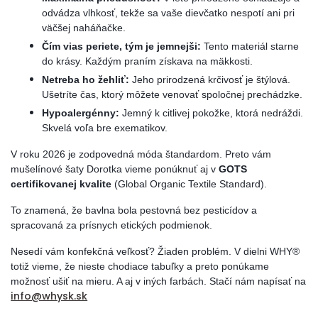
odvádza vlhkosť, tekže sa vaše dievčatko nespotí ani pri
väčšej naháňačke.
Čím vias periete, tým je jemnejši:
Tento materiál starne
do krásy. Každým praním získava na mäkkosti.
Netreba ho žehliť:
Jeho prirodzená krčivosť je štýlová.
Ušetríte čas, ktorý môžete venovať spoločnej prechádzke.
Hypoalergénny:
Jemný k citlivej pokožke, ktorá nedráždi.
Skvelá voľa bre exematikov.
V roku 2026 je zodpovedná móda štandardom. Preto vám
mušelínové šaty Dorotka vieme ponúknuť aj v
GOTS
certifik
ovanej kvalite
(Global Organic Textile Standard).
To znamená, že bavlna bola pestovná bez pesticídov a
spracovaná za prísnych etických podmienok.
Nesedí vám konfekčná veľkosť? Žiaden problém. V dielni WHY®
totiž vieme, že nieste chodiace tabuľky a preto ponúkame
možnosť ušiť na mieru. A aj v iných farbách. Stačí nám napísať na
info@whysk.sk