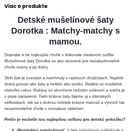
Viac o produkte
Detské mušelínové šaty
Dorotka : Matchy-matchy s
mamou.
Doprajte si tie najkrajšie chvíle v dokonale zladenom outfite.
Mušelínové šaty Dorotka sú ako stvorené pre nezabudnuteľné
chvíle mamy a jej dcéry.
Strih šiat je oversize a navrhnutý v rastúcich dvojčíslach. Najskôr
dcéra ponosí ako šaty a neskôr ako tuniku. Reálne sú nositeľné
niekoľko rokov. Rukávy sú okončené nežným volánom a sukňa je
v pase nariasená. Tieto krásne šaty šijeme aj v dámskych
veľkostiach, tak sa s dcérou môžete krásne mačnúť a vytvoriť tak
nezameniteľné chvile v rovnakom oblečení.
Prečo je mušelín tou najlepšou voľbou pre detskú pokožku?
Maximálna priedušnosť:
V lete prirodzene ochladzuje a