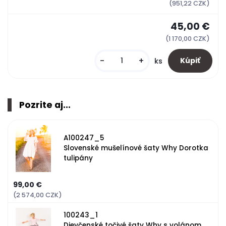
(951,22 CZK)
45,00 €
(1 170,00 CZK)
-
+
ks
Pozrite aj...
A100247_5
Slovenské mušelínové šaty Why Dorotka
tulipány
99,00 €
(2 574,00 CZK)
100243_1
Dievčenské točivé šaty Why s volánom