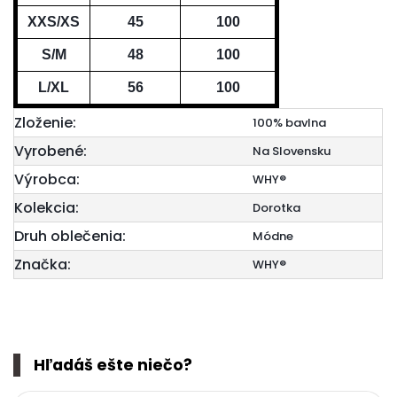
XXS/XS
45
100
S/M
48
100
L/XL
56
100
Zloženie:
100% bavlna
Vyrobené:
Na Slovensku
Výrobca:
WHY®
Kolekcia:
Dorotka
Druh oblečenia:
Módne
Značka:
WHY®
Hľadáš ešte niečo?