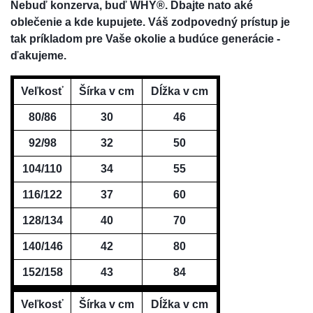
Nebuď konzerva, buď WHY®. Dbajte nato aké
oblečenie a kde kupujete. Váš zodpovedný prístup je
tak príkladom pre Vaše okolie a budúce generácie -
ďakujeme.
Veľkosť
Šírka v cm
Dĺžka v cm
80/86
30
46
92/98
32
50
104/110
34
55
116/122
37
60
128/134
40
70
140/146
42
80
152/158
43
84
Veľkosť
Šírka v cm
Dĺžka v cm