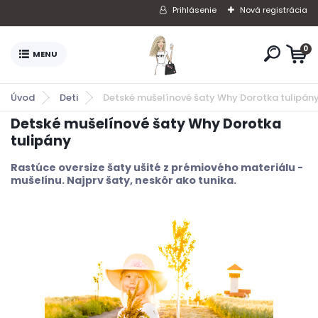
Prihlásenie
Nová registrácia
0
Úvod
Deti
Detské mušelínové šaty Why Dorotka tulipán
Detské mušelínové šaty Why Dorotka
tulipány
Rastúce oversize šaty ušité z prémiového materiálu -
mušelínu. Najprv šaty, neskôr ako tunika.