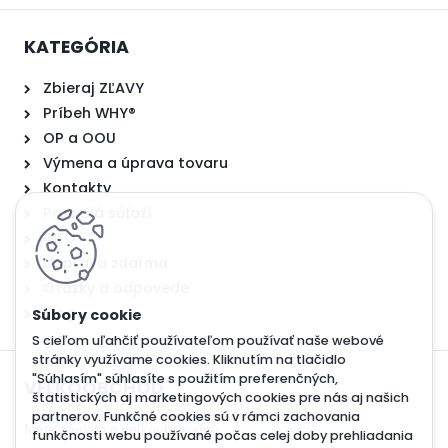
KATEGÓRIA
Zbieraj ZĽAVY
Príbeh WHY®
OP a OOU
Výmena a úprava tovaru
Kontakty
Pravidlá súťaží
INFO
Doprava zdarma
Otázky a odpovede
Blog
S cieľom uľahčiť používateľom používať naše webové
stránky využívame cookies. Kliknutím na tlačidlo
"Súhlasím" súhlasíte s použitím preferenčných,
VEĽKOOBCHOD
štatistických aj marketingových cookies pre nás aj našich
partnerov. Funkčné cookies sú v rámci zachovania
Máte záujem o veľkoobchodnú
funkčnosti webu používané počas celej doby prehliadania