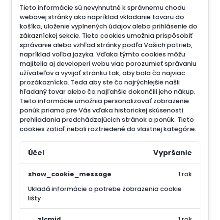
Tieto informácie sú nevyhnutné k správnemu chodu
webovej stránky ako napríklad vkladanie tovaru do
košíka, uloženie vyplnených údajov alebo prihlásenie do
zákazníckej sekcie.
Tieto cookies umožnia prispôsobiť
správanie alebo vzhľad stránky podľa Vašich potrieb,
napríklad voľba jazyka.
Vďaka týmto cookies môžu
majitelia aj developeri webu viac porozumieť správaniu
užívateľov a vyvijať stránku tak, aby bola čo najviac
prozákaznícka. Teda aby ste čo najrýchlejšie našli
hľadaný tovar alebo čo najľahšie dokončili jeho nákup.
Tieto informácie umožnia personalizovať zobrazenie
ponúk priamo pre Vás vďaka historickej skúsenosti
prehliadania predchádzajúcich stránok a ponúk.
Tieto
cookies zatiaľ neboli roztriedené do vlastnej kategórie.
Účel
Vypršanie
show_cookie_message
1 rok
Ukladá informácie o potrebe zobrazenia cookie
lišty
__zlcmid
1 rok