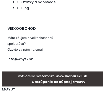
Otázky a odpovede
Blog
VEĽKOOBCHOD
Máte záujem o veľkoobchodnú
spoluprácu?
Ozvyte sa nám na email
info@whysk.sk
Vytvorené systémom
www.webareal.sk
Odstúpenie od kúpnej zmluvy
MGY3Y