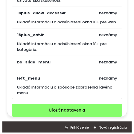
užívateľská skúsenosť.
18plus_allow_access#
neznámy
Ukladá informáciu o odsúhlasení okna 18+ pre web.
18plus_cat#
neznámy
Ukladá informáciu o odsúhlasení okna 18+ pre
kategóriu.
bs_slide_menu
neznámy
left_menu
neznámy
Ukladá informáciu o spôsobe zobrazenia ľavého
menu.
Uložiť nastavenia
Prihlásenie
Nová registrácia