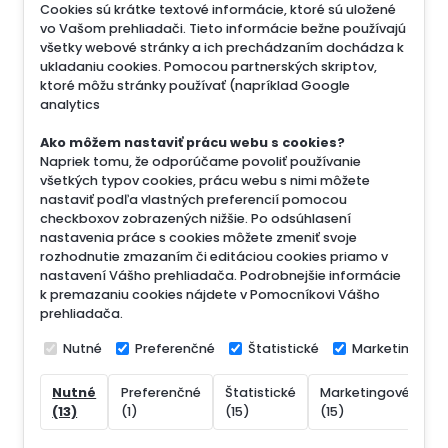
Cookies sú krátke textové informácie, ktoré sú uložené
vo Vašom prehliadači. Tieto informácie bežne používajú
všetky webové stránky a ich prechádzaním dochádza k
ukladaniu cookies. Pomocou partnerských skriptov,
ktoré môžu stránky používať (napríklad Google
analytics
Ako môžem nastaviť prácu webu s cookies?
Napriek tomu, že odporúčame povoliť používanie
všetkých typov cookies, prácu webu s nimi môžete
nastaviť podľa vlastných preferencií pomocou
checkboxov zobrazených nižšie. Po odsúhlasení
nastavenia práce s cookies môžete zmeniť svoje
rozhodnutie zmazaním či editáciou cookies priamo v
nastavení Vášho prehliadača. Podrobnejšie informácie
k premazaniu cookies nájdete v Pomocníkovi Vášho
prehliadača.
Nutné
Preferenčné
Štatistické
Marketingové
Nutné
Preferenčné
Štatistické
Marketingové
N
(13)
(1)
(15)
(15)
(