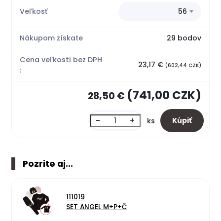
Veľkosť
56
Nákupom získate
29 bodov
Cena veľkosti bez DPH
23,17 €
(602,44 CZK)
:
(741,00 CZK)
28,50 €
-
+
ks
Pozrite aj...
111019
SET ANGEL M+P+Č