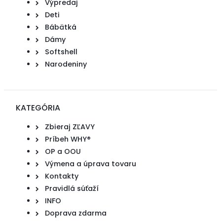
Výpredaj
Deti
Bábätká
Dámy
Softshell
Narodeniny
KATEGÓRIA
Zbieraj ZĽAVY
Príbeh WHY®
OP a OOU
Výmena a úprava tovaru
Kontakty
Pravidlá súťaží
INFO
Doprava zdarma