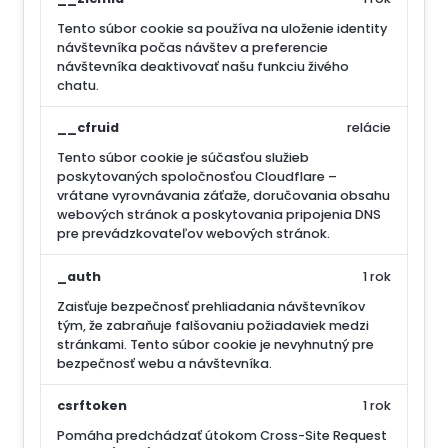
Tento súbor cookie sa používa na uloženie identity
návštevníka počas návštev a preferencie
návštevníka deaktivovať našu funkciu živého
chatu.
__cfruid
relácie
Tento súbor cookie je súčasťou služieb
poskytovaných spoločnosťou Cloudflare –
vrátane vyrovnávania záťaže, doručovania obsahu
webových stránok a poskytovania pripojenia DNS
pre prevádzkovateľov webových stránok.
_auth
1 rok
Zaisťuje bezpečnosť prehliadania návštevníkov
tým, že zabraňuje falšovaniu požiadaviek medzi
stránkami. Tento súbor cookie je nevyhnutný pre
bezpečnosť webu a návštevníka.
csrftoken
1 rok
Pomáha predchádzať útokom Cross-Site Request