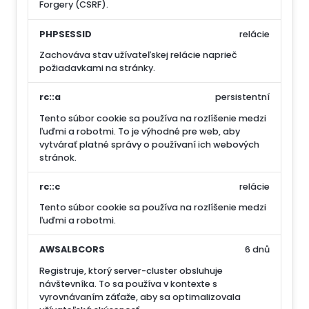
Forgery (CSRF).
PHPSESSID
relácie
Zachováva stav užívateľskej relácie naprieč
požiadavkami na stránky.
rc::a
persistentní
Tento súbor cookie sa používa na rozlíšenie medzi
ľuďmi a robotmi. To je výhodné pre web, aby
vytvárať platné správy o používaní ich webových
stránok.
rc::c
relácie
Tento súbor cookie sa používa na rozlíšenie medzi
ľuďmi a robotmi.
AWSALBCORS
6 dnů
Registruje, ktorý server-cluster obsluhuje
návštevníka. To sa používa v kontexte s
vyrovnávaním záťaže, aby sa optimalizovala